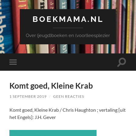
BOEKMAMA.NL
Over (jeugd)boeken en (voor)leesplezier
Toggle
Toggle
zoekve
mobiel
menu
Komt goed, Kleine Krab
1 SEPTEMBER 2019
/
GEEN REACTIES
Komt goed, Kleine Krab / Chris Haughton ; vertaling [uit
het Engels]: J.H. Gever