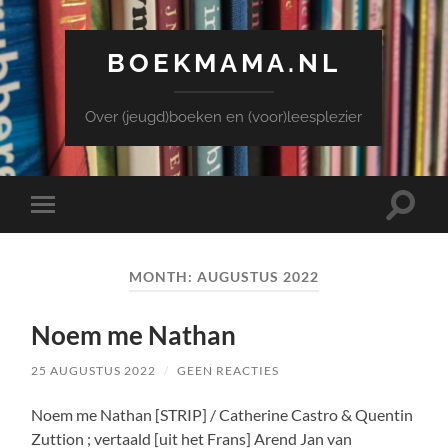
BOEKMAMA.NL
Over (jeugd)boeken en (voor)leesplezier
Toggle
Toggle
zoekve
mobiel
menu
MONTH:
AUGUSTUS 2022
Noem me Nathan
25 AUGUSTUS 2022
/
GEEN REACTIES
Noem me Nathan [STRIP] / Catherine Castro & Quentin
Zuttion ; vertaald [uit het Frans] Arend Jan van