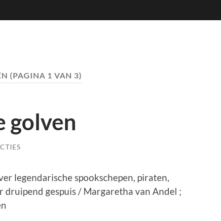
ËN
(PAGINA 1 VAN 3)
e golven
CTIES
over legendarische spookschepen, piraten,
 druipend gespuis / Margaretha van Andel ;
en