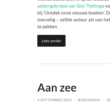
addergebroed van Slot Thetinga
vo
bij ‘Ontdek onze nieuwe boeken’. D
toevallig – zelfde auteur als van h
te pakken.
Lees verder
Aan zee
4 SEPTEMBER 2023
/
BOEKMAMA
/
G