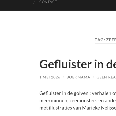
CONTACT
TAG:
ZEE
Gefluister in d
1 MEI 2026
/
BOEKMAMA
/
GEEN REA
Gefluister in de golven : verhalen 
meerminnen, zeemonsters en ander
met illustraties van Marieke Neliss