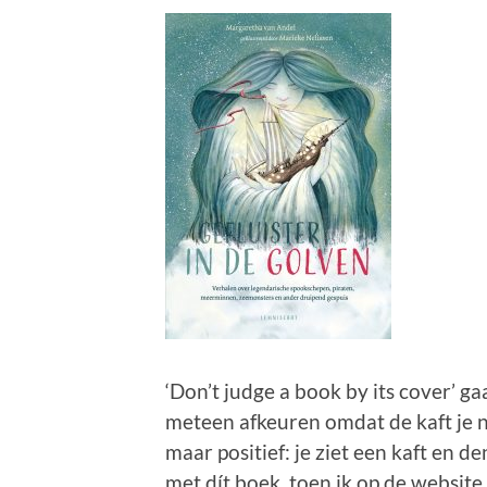
‘Don’t judge a book by its cover’ ga
meteen afkeuren omdat de kaft je n
maar positief: je ziet een kaft en d
met dít boek, toen ik op de websit