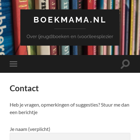
BOEKMAMA.NL
Over (jeugd)boeken en (voor)leesplezier
Toggle
Toggle
zoekve
mobiel
menu
Contact
Heb je vragen, opmerkingen of suggesties? Stuur me dan
een berichtje
Je naam (verplicht)