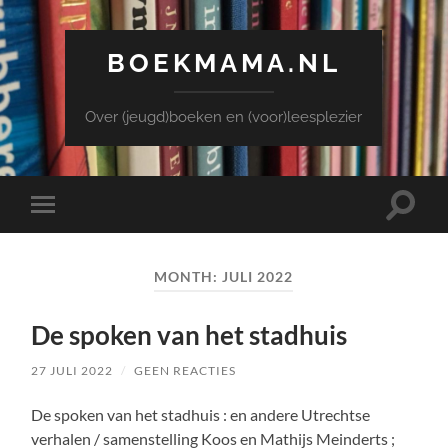
BOEKMAMA.NL
Over (jeugd)boeken en (voor)leesplezier
Toggle
Toggle
zoekve
mobiel
menu
MONTH:
JULI 2022
De spoken van het stadhuis
27 JULI 2022
/
GEEN REACTIES
De spoken van het stadhuis : en andere Utrechtse
verhalen / samenstelling Koos en Mathijs Meinderts ;