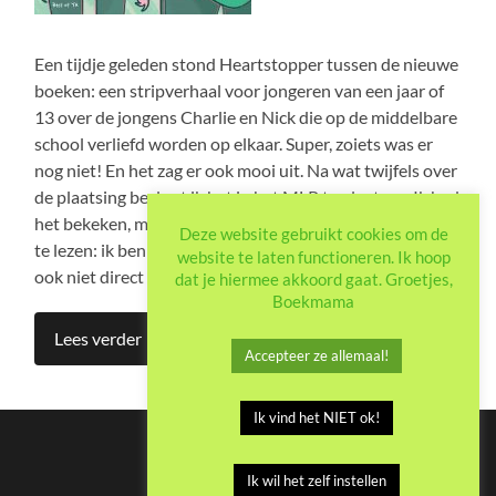
Een tijdje geleden stond Heartstopper tussen de nieuwe
boeken: een stripverhaal voor jongeren van een jaar of
13 over de jongens Charlie en Nick die op de middelbare
school verliefd worden op elkaar. Super, zoiets was er
nog niet! En het zag er ook mooi uit. Na wat twijfels over
de plaatsing besloot ik het in het MLP te plaatsen. Ik had
het bekeken, maar voelde verder geen behoefte om het
Deze website gebruikt cookies om de
te lezen: ik ben niet zo van de romantische verhalen, en
website te laten functioneren. Ik hoop
ook niet direct van de strips.
dat je hiermee akkoord gaat. Groetjes,
Boekmama
Lees verder
Accepteer ze allemaal!
Ik vind het NIET ok!
Ik wil het zelf instellen