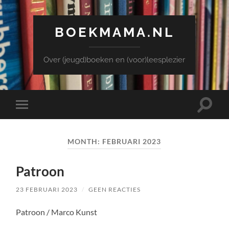
BOEKMAMA.NL
Over (jeugd)boeken en (voor)leesplezier
Toggle
Toggle
zoekve
mobiel
menu
MONTH:
FEBRUARI 2023
Patroon
23 FEBRUARI 2023
/
GEEN REACTIES
Patroon / Marco Kunst