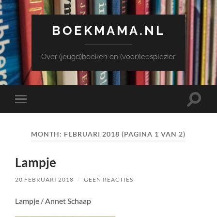
BOEKMAMA.NL
Over (jeugd)boeken en (voor)leesplezier
Toggle
Toggle
zoekve
mobiel
menu
MONTH:
FEBRUARI 2018
(PAGINA 1 VAN 2)
Lampje
20 FEBRUARI 2018
/
GEEN REACTIES
Lampje / Annet Schaap