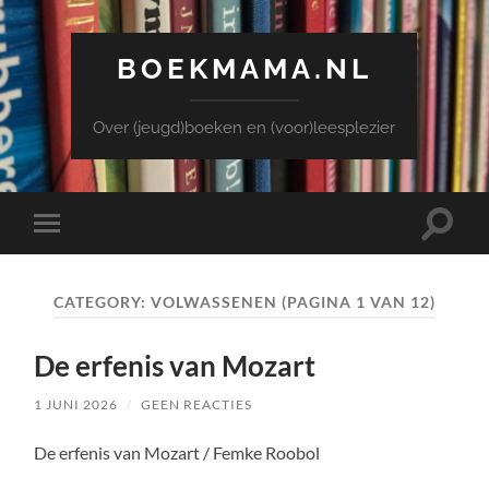
BOEKMAMA.NL
Over (jeugd)boeken en (voor)leesplezier
Toggle
Toggle
zoekve
mobiel
menu
CATEGORY:
VOLWASSENEN
(PAGINA 1 VAN 12)
De erfenis van Mozart
1 JUNI 2026
/
GEEN REACTIES
De erfenis van Mozart / Femke Roobol