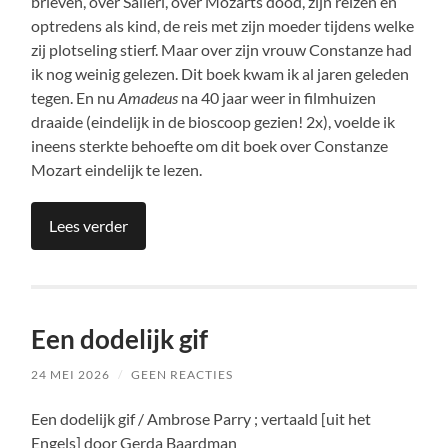
brieven, over Salieri, over Mozarts dood, zijn reizen en
optredens als kind, de reis met zijn moeder tijdens welke
zij plotseling stierf. Maar over zijn vrouw Constanze had
ik nog weinig gelezen. Dit boek kwam ik al jaren geleden
tegen. En nu
Amadeus
na 40 jaar weer in filmhuizen
draaide (eindelijk in de bioscoop gezien! 2x), voelde ik
ineens sterkte behoefte om dit boek over Constanze
Mozart eindelijk te lezen.
Lees verder
Een dodelijk gif
24 MEI 2026
/
GEEN REACTIES
Een dodelijk gif / Ambrose Parry ; vertaald [uit het
Engels] door Gerda Baardman