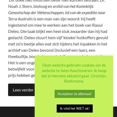
Noah J. Stern, bioloog en
erelid van het Koninklijk
Genootschap der Wetenschappen, lid van de expeditie naar
Terra Australis
is een man van zijn woord: hij heeft
ingestemd om mee te werken aan het boek van Raoul
Deleo. Die taak blijkt een heel stuk zwaarder dan hij had
gedacht: Deleo stuurt hem vijf ‘kloeke’ hutkoffers gevuld
met zo’n beetje alles wat zich tijdens het inpakken in het
archief van Deleo bevond (inclusief een laars, een
theebuiltje, boodschappenbriefjes, gereedschap etc.).
Het is een ongeorganiseerde bende. Maar Stern
Deze website gebruikt cookies om de
betwijfelt vooral, als zijn werk klaar is, of zij niet teveel
website te laten functioneren. Ik hoop
prijs hebben gegeven.
dat je hiermee akkoord gaat. Groetjes,
Boekmama
Lees verder
Accepteer ze allemaal!
Ik vind het NIET ok!