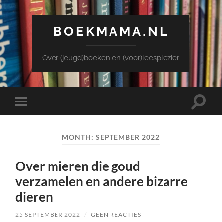
BOEKMAMA.NL
Over (jeugd)boeken en (voor)leesplezier
Toggle
Toggle
zoekve
mobiel
menu
MONTH:
SEPTEMBER 2022
Over mieren die goud
verzamelen en andere bizarre
dieren
25 SEPTEMBER 2022
/
GEEN REACTIES