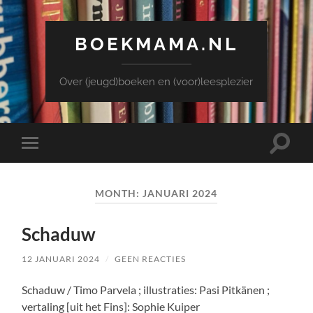
BOEKMAMA.NL
Over (jeugd)boeken en (voor)leesplezier
Toggle
Toggle
zoekve
mobiel
menu
MONTH:
JANUARI 2024
Schaduw
12 JANUARI 2024
/
GEEN REACTIES
Schaduw / Timo Parvela ; illustraties: Pasi Pitkänen ;
vertaling [uit het Fins]: Sophie Kuiper