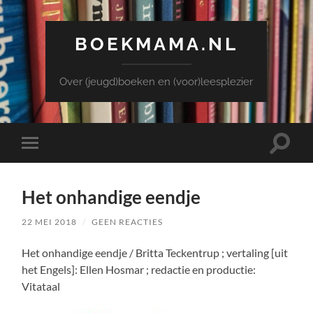
BOEKMAMA.NL
Over (jeugd)boeken en (voor)leesplezier
Toggle
Toggle
zoekve
mobiel
menu
Het onhandige eendje
22 MEI 2018
/
GEEN REACTIES
Het onhandige eendje / Britta Teckentrup ; vertaling [uit
het Engels]: Ellen Hosmar ; redactie en productie:
Vitataal