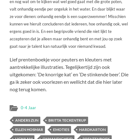
en nog wat om te kijken wat wel goed gaat met die grote poten,
valt onhandig eendje per ongeluk in het water. En daar blijkt waar
ze voor dienen: onhandig eendje is een superzwemmer! Misschien
kunnen we hieruit concluderen dat iedereen, hoe onhandig ook, wel
ergens goed in is. En een begripvolle vriend die niet lijkt te
accepteren dat je alleen maar onhandig bent en met jou op zoek
gaat naar je talent kan natuurlijk voor niemand kwaad.
Lief prentenboekje voor peuters en kleuters met
aantrekkelijke illustraties. Tegelijkertijd zijn ook
uitgekomen: ‘De knorrige kat’ en ‘De stinkende beer’. Die
ga ik zeker ook voorlezen en wellicht dat die hier later
nog terug komen.
0-4 Jaar
ANDERS ZIJN
BRITTA TECKENTRUP
ELLEN HOSMAR
EMOTIES
HARDKARTON
LICHAAM
ONHANDIGHEID
PRENTENBOEK