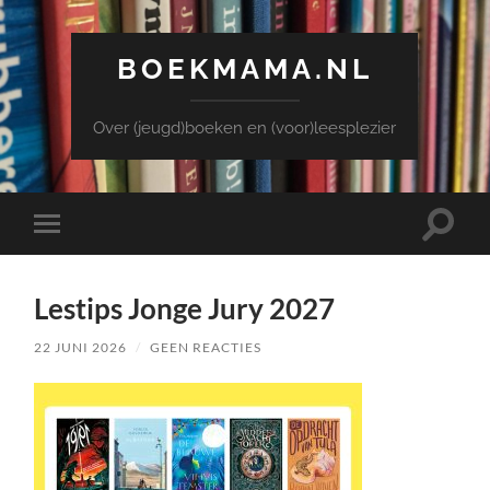
BOEKMAMA.NL
Over (jeugd)boeken en (voor)leesplezier
Toggle
Toggle
zoekve
mobiel
menu
Lestips Jonge Jury 2027
22 JUNI 2026
/
GEEN REACTIES