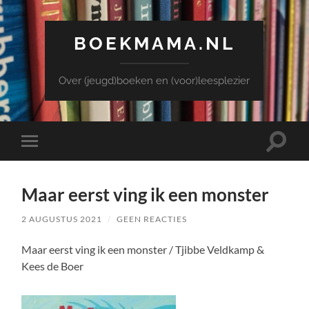
BOEKMAMA.NL
Over (jeugd)boeken en (voor)leesplezier
Toggle
Toggle
zoekve
mobiel
menu
Maar eerst ving ik een monster
2 AUGUSTUS 2021
/
GEEN REACTIES
Maar eerst ving ik een monster / Tjibbe Veldkamp &
Kees de Boer