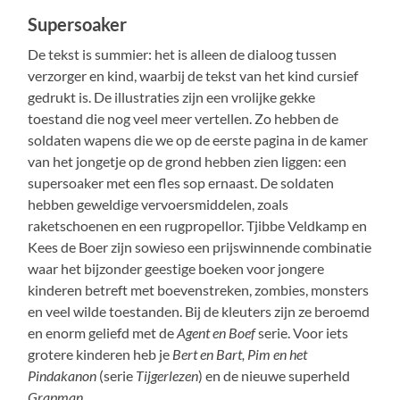
Supersoaker
De tekst is summier: het is alleen de dialoog tussen
verzorger en kind, waarbij de tekst van het kind cursief
gedrukt is. De illustraties zijn een vrolijke gekke
toestand die nog veel meer vertellen. Zo hebben de
soldaten wapens die we op de eerste pagina in de kamer
van het jongetje op de grond hebben zien liggen: een
supersoaker met een fles sop ernaast. De soldaten
hebben geweldige vervoersmiddelen, zoals
raketschoenen en een rugpropellor. Tjibbe Veldkamp en
Kees de Boer zijn sowieso een prijswinnende combinatie
waar het bijzonder geestige boeken voor jongere
kinderen betreft met boevenstreken, zombies, monsters
en veel wilde toestanden. Bij de kleuters zijn ze beroemd
en enorm geliefd met de
Agent en Boef
serie. Voor iets
grotere kinderen heb je
Bert en Bart, Pim en het
Pindakanon
(serie
Tijgerlezen
) en de nieuwe superheld
Grapman
.