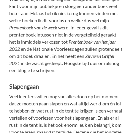
kant voor mijn publiekje en sloeg een ander boek veel
beter aan. Helaas heb ik niet terug kunnen vinden met
welke boeken ik dit voorlas en welke dus wel mijn
Prentenboek van de week
werd. In ieder geval is dit
prentenboek intussen niet in de vergetelheid geraakt:
het is inmiddels verkozen tot
Prentenboek van het jaar
2022
en de Nationale Voorleesdagen zullen grotendeels
om dit boek draaien. En het heeft een
Zilveren Griffel
2021
in de wacht gesleept. Hoogste tijd dus om alsnog
een blogje te schrijven.
Slapengaan
Veel kleuters willen nog van alles doen op het moment
dat ze moeten gaan slapen en wat altijd werkt om én lol
te hebben én wat rust in de tent te krijgen is een verhaal
vertellen of voorlezen voor het slapengaan. En als er al
rust in de tent is, is het ook enorm leuk en belangrijk om
voor te lezen, maar dat terzijde. Degene die het jongetje