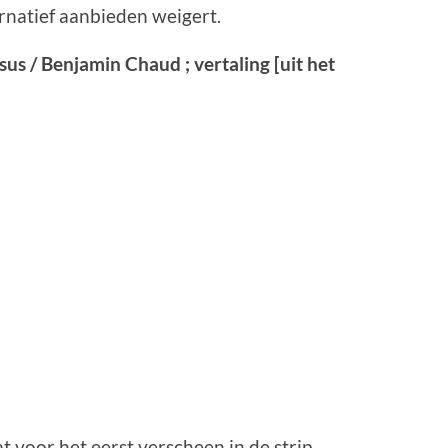
ernatief aanbieden weigert.
us / Benjamin Chaud ; vertaling [uit het
at voor het eerst verscheen in de strip