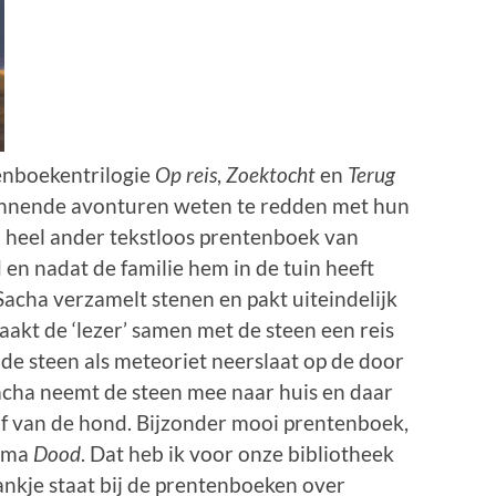
enboekentrilogie
Op reis
,
Zoektocht
en
Terug
pannende avonturen weten te redden met hun
en heel ander tekstloos prentenboek van
en nadat de familie hem in de tuin heeft
Sacha verzamelt stenen en pakt uiteindelijk
aakt de ‘lezer’ samen met de steen een reis
 de steen als meteoriet neerslaat op de door
cha neemt de steen mee naar huis en daar
raf van de hond. Bijzonder mooi prentenboek,
hema
Dood
. Dat heb ik voor onze bibliotheek
lankje staat bij de prentenboeken over