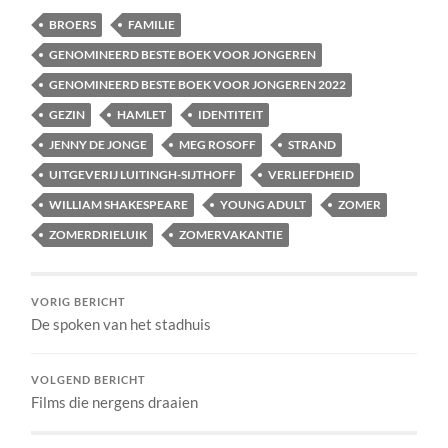
BROERS
FAMILIE
GENOMINEERD BESTE BOEK VOOR JONGEREN
GENOMINEERD BESTE BOEK VOOR JONGEREN 2022
GEZIN
HAMLET
IDENTITEIT
JENNY DE JONGE
MEG ROSOFF
STRAND
UITGEVERIJ LUITINGH-SIJTHOFF
VERLIEFDHEID
WILLIAM SHAKESPEARE
YOUNG ADULT
ZOMER
ZOMERDRIELUIK
ZOMERVAKANTIE
VORIG BERICHT
De spoken van het stadhuis
VOLGEND BERICHT
Films die nergens draaien