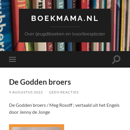
BOEKMAMA.NL
Over (jeugd)boeken en (voor)leesplezier
Toggle
Toggle
zoekve
mobiel
menu
De Godden broers
9 AUGUSTUS 2022
/
GEEN REACTIES
De Godden broers / Meg Rosoff ; vertaald uit het Engels
door Jenny de Jonge