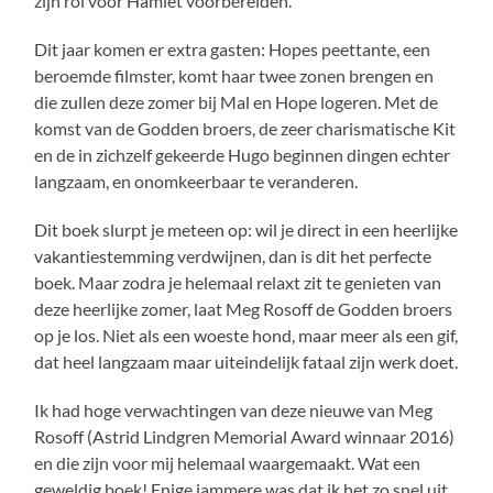
zijn rol voor Hamlet voorbereiden.
Dit jaar komen er extra gasten: Hopes peettante, een
beroemde filmster, komt haar twee zonen brengen en
die zullen deze zomer bij Mal en Hope logeren. Met de
komst van de Godden broers, de zeer charismatische Kit
en de in zichzelf gekeerde Hugo beginnen dingen echter
langzaam, en onomkeerbaar te veranderen.
Dit boek slurpt je meteen op: wil je direct in een heerlijke
vakantiestemming verdwijnen, dan is dit het perfecte
boek. Maar zodra je helemaal relaxt zit te genieten van
deze heerlijke zomer, laat Meg Rosoff de Godden broers
op je los. Niet als een woeste hond, maar meer als een gif,
dat heel langzaam maar uiteindelijk fataal zijn werk doet.
Ik had hoge verwachtingen van deze nieuwe van Meg
Rosoff (Astrid Lindgren Memorial Award winnaar 2016)
en die zijn voor mij helemaal waargemaakt. Wat een
geweldig boek! Enige jammere was dat ik het zo snel uit