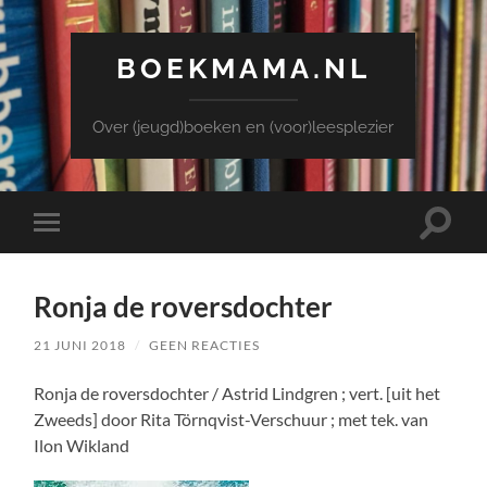
BOEKMAMA.NL
Over (jeugd)boeken en (voor)leesplezier
Toggle
Toggle
zoekve
mobiel
menu
Ronja de roversdochter
21 JUNI 2018
/
GEEN REACTIES
Ronja de roversdochter / Astrid Lindgren ; vert. [uit het
Zweeds] door Rita Törnqvist-Verschuur ; met tek. van
Ilon Wikland