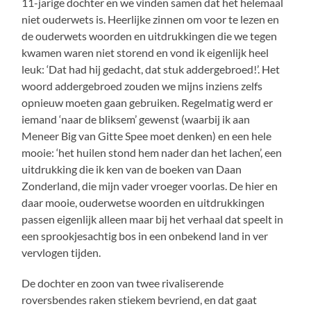
11-jarige dochter en we vinden samen dat het helemaal
niet ouderwets is. Heerlijke zinnen om voor te lezen en
de ouderwets woorden en uitdrukkingen die we tegen
kwamen waren niet storend en vond ik eigenlijk heel
leuk: ‘Dat had hij gedacht, dat stuk addergebroed!’. Het
woord addergebroed zouden we mijns inziens zelfs
opnieuw moeten gaan gebruiken. Regelmatig werd er
iemand ‘naar de bliksem’ gewenst (waarbij ik aan
Meneer Big van Gitte Spee moet denken) en een hele
mooie: ‘het huilen stond hem nader dan het lachen’, een
uitdrukking die ik ken van de boeken van Daan
Zonderland, die mijn vader vroeger voorlas. De hier en
daar mooie, ouderwetse woorden en uitdrukkingen
passen eigenlijk alleen maar bij het verhaal dat speelt in
een sprookjesachtig bos in een onbekend land in ver
vervlogen tijden.
De dochter en zoon van twee rivaliserende
roversbendes raken stiekem bevriend, en dat gaat