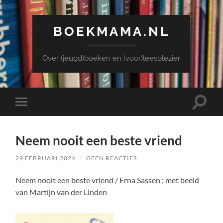
BOEKMAMA.NL
Over (jeugd)boeken en (voor)leesplezier
Toggle
Toggle
zoekve
mobiel
menu
Neem nooit een beste vriend
29 FEBRUARI 2024
/
GEEN REACTIES
Neem nooit een beste vriend / Erna Sassen ; met beeld
van Martijn van der Linden