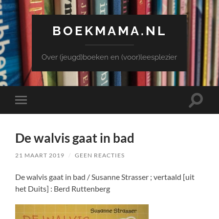
BOEKMAMA.NL
Over (jeugd)boeken en (voor)leesplezier
Toggle
Toggle
zoekve
mobiel
menu
De walvis gaat in bad
21 MAART 2019
/
GEEN REACTIES
De walvis gaat in bad / Susanne Strasser ; vertaald [uit
het Duits] : Berd Ruttenberg