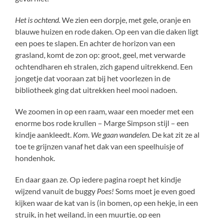
Het is ochtend.
We zien een dorpje, met gele, oranje en
blauwe huizen en rode daken. Op een van die daken ligt
een poes te slapen. En achter de horizon van een
grasland, komt de zon op: groot, geel, met verwarde
ochtendharen eh stralen, zich gapend uitrekkend. Een
jongetje dat vooraan zat bij het voorlezen in de
bibliotheek ging dat uitrekken heel mooi nadoen.
We zoomen in op een raam, waar een moeder met een
enorme bos rode krullen – Marge Simpson stijl – een
kindje aankleedt.
Kom. We gaan wandelen.
De kat zit ze al
toe te grijnzen vanaf het dak van een speelhuisje of
hondenhok.
En daar gaan ze. Op iedere pagina roept het kindje
wijzend vanuit de buggy
Poes!
Soms moet je even goed
kijken waar de kat van is (in bomen, op een hekje, in een
struik, in het weiland, in een muurtje, op een