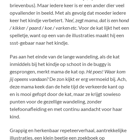
brievenbus). Maar iedere keer is er een ander dier veel
opvallender in beeld. Met als gevolg dat moeder iedere
keer het kindje verbetert.
‘Nee’, zegt mama, dat is een hond
/ kikker / paard / koe / varken etc.
Voor de kat lijkt het een
spelletje, want op een van de illustraties maakt hij een
ssst-gebaar naar het kindje.
Pas aan het einde van de lange wandeling, als de kat
inmiddels bij het kindje op schoot in de buggy is
gesprongen, merkt mama de kat op.
Hé poes! Waar kom
jij opeens vandaan?
De zon kijkt er erg vermoeid bij. Ach,
deze mama keek dan de hele tijd de verkeerde kant op
en is mooi gefopt door de kat, maar ze krijgt sowieso
punten voor de gezellige wandeling, zonder
telefoonafleiding en met continu aandacht voor haar
kind.
Grappig en herkenbaar repeteerverhaal, aantrekkelijke
illustraties, een klein beetje een zoekboek op