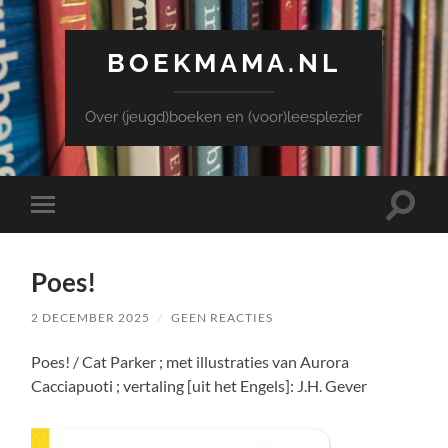
BOEKMAMA.NL
Over (jeugd)boeken en (voor)leesplezier
Toggle
Toggle
zoekve
mobiel
menu
Poes!
2 DECEMBER 2025
/
GEEN REACTIES
Poes! / Cat Parker ; met illustraties van Aurora
Cacciapuoti ; vertaling [uit het Engels]: J.H. Gever