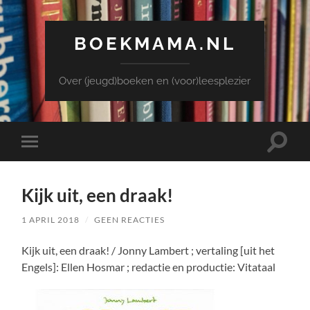
BOEKMAMA.NL
Over (jeugd)boeken en (voor)leesplezier
Toggle
Toggle
zoekve
mobiel
menu
Kijk uit, een draak!
1 APRIL 2018
/
GEEN REACTIES
Kijk uit, een draak! / Jonny Lambert ; vertaling [uit het
Engels]: Ellen Hosmar ; redactie en productie: Vitataal