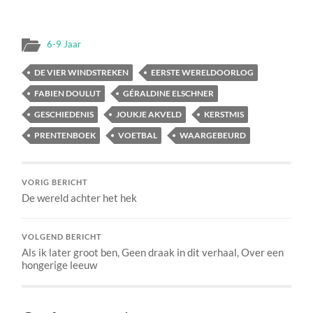
6-9 Jaar
DE VIER WINDSTREKEN
EERSTE WERELDOORLOG
FABIEN DOULUT
GÉRALDINE ELSCHNER
GESCHIEDENIS
JOUKJE AKVELD
KERSTMIS
PRENTENBOEK
VOETBAL
WAARGEBEURD
VORIG BERICHT
De wereld achter het hek
VOLGEND BERICHT
Als ik later groot ben, Geen draak in dit verhaal, Over een
hongerige leeuw