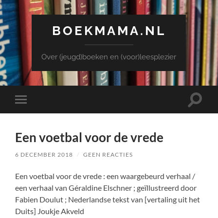
BOEKMAMA.NL
Over (jeugd)boeken en (voor)leesplezier
Toggle
Toggle
zoekve
mobiel
menu
Een voetbal voor de vrede
6 DECEMBER 2018
/
GEEN REACTIES
Een voetbal voor de vrede : een waargebeurd verhaal /
een verhaal van Géraldine Elschner ; geïllustreerd door
Fabien Doulut ; Nederlandse tekst van [vertaling uit het
Duits] Joukje Akveld