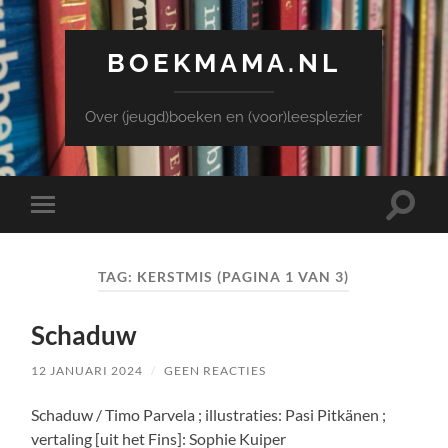
BOEKMAMA.NL
Over (jeugd)boeken en (voor)leesplezier
Toggle
Toggle
zoekve
mobiel
menu
TAG:
KERSTMIS
(PAGINA 1 VAN 3)
Schaduw
12 JANUARI 2024
/
GEEN REACTIES
Schaduw / Timo Parvela ; illustraties: Pasi Pitkänen ;
vertaling [uit het Fins]: Sophie Kuiper