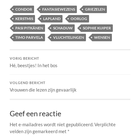
CONDOR
FANTASIEWEZENS
GRIEZELEN
KERSTMIS
LAPLAND
OORLOG
PASI PITKÄNEN
SCHADUW
SOPHIE KUIPER
TIMO PARVELA
VLUCHTELINGEN
WENSEN
VORIG BERICHT
Hé, beestjes! In het bos
VOLGEND BERICHT
Vrouwen die lezen zijn gevaarlijk
Geef een reactie
Het e-mailadres wordt niet gepubliceerd.
Verplichte
velden zijn gemarkeerd met
*