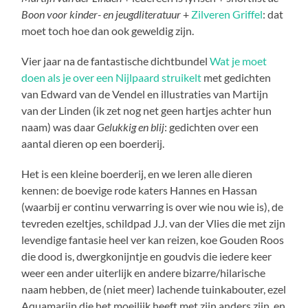
Boon voor kinder- en jeugdliteratuur
+
Zilveren Griffel
: dat
moet toch hoe dan ook geweldig zijn.
Vier jaar na de fantastische dichtbundel
Wat je moet
doen als je over een Nijlpaard struikelt
met gedichten
van Edward van de Vendel en illustraties van Martijn
van der Linden (ik zet nog net geen hartjes achter hun
naam) was daar
Gelukkig en blij
: gedichten over een
aantal dieren op een boerderij.
Het is een kleine boerderij, en we leren alle dieren
kennen: de boevige rode katers Hannes en Hassan
(waarbij er continu verwarring is over wie nou wie is), de
tevreden ezeltjes, schildpad J.J. van der Vlies die met zijn
levendige fantasie heel ver kan reizen, koe Gouden Roos
die dood is, dwergkonijntje en goudvis die iedere keer
weer een ander uiterlijk en andere bizarre/hilarische
naam hebben, de (niet meer) lachende tuinkabouter, ezel
Aquamarijn die het moeilijk heeft met zijn anders zijn, en