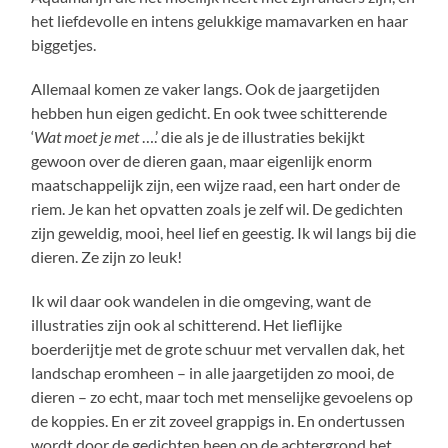
het liefdevolle en intens gelukkige mamavarken en haar
biggetjes.
Allemaal komen ze vaker langs. Ook de jaargetijden
hebben hun eigen gedicht. En ook twee schitterende
‘
Wat moet je met
….’ die als je de illustraties bekijkt
gewoon over de dieren gaan, maar eigenlijk enorm
maatschappelijk zijn, een wijze raad, een hart onder de
riem. Je kan het opvatten zoals je zelf wil. De gedichten
zijn geweldig, mooi, heel lief en geestig. Ik wil langs bij die
dieren. Ze zijn zo leuk!
Ik wil daar ook wandelen in die omgeving, want de
illustraties zijn ook al schitterend. Het lieflijke
boerderijtje met de grote schuur met vervallen dak, het
landschap eromheen – in alle jaargetijden zo mooi, de
dieren – zo echt, maar toch met menselijke gevoelens op
de koppies. En er zit zoveel grappigs in. En ondertussen
wordt door de gedichten heen op de achtergrond het