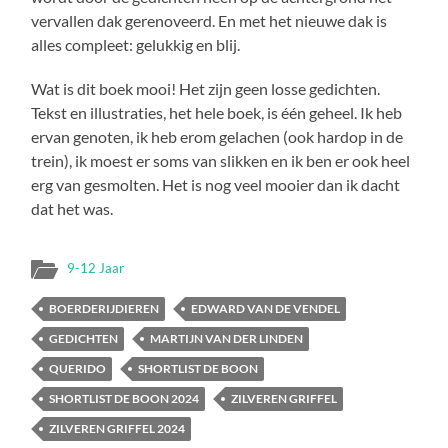
vervallen dak gerenoveerd. En met het nieuwe dak is
alles compleet: gelukkig en blij.
Wat is dit boek mooi! Het zijn geen losse gedichten.
Tekst en illustraties, het hele boek, is één geheel. Ik heb
ervan genoten, ik heb erom gelachen (ook hardop in de
trein), ik moest er soms van slikken en ik ben er ook heel
erg van gesmolten. Het is nog veel mooier dan ik dacht
dat het was.
9-12 Jaar
BOERDERIJDIEREN
EDWARD VAN DE VENDEL
GEDICHTEN
MARTIJN VAN DER LINDEN
QUERIDO
SHORTLIST DE BOON
SHORTLIST DE BOON 2024
ZILVEREN GRIFFEL
ZILVEREN GRIFFEL 2024