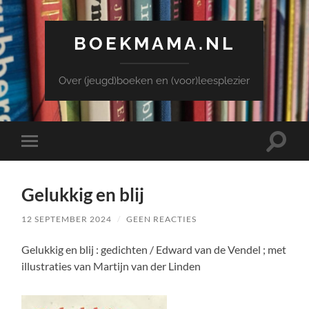
BOEKMAMA.NL
Over (jeugd)boeken en (voor)leesplezier
Toggle
Toggle
zoekve
mobiel
menu
Gelukkig en blij
12 SEPTEMBER 2024
/
GEEN REACTIES
Gelukkig en blij : gedichten / Edward van de Vendel ; met
illustraties van Martijn van der Linden