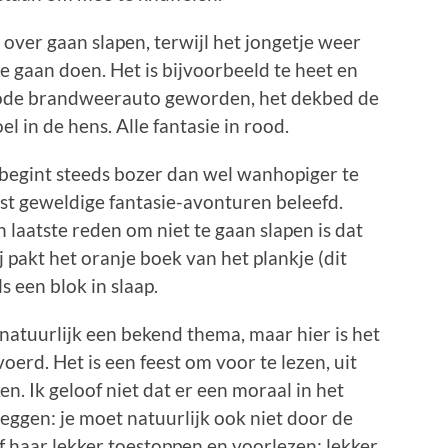
over gaan slapen, terwijl het jongetje weer
e gaan doen. Het is bijvoorbeeld te heet en
 rode brandweerauto geworden, het dekbed de
l in de hens. Alle fantasie in rood.
 begint steeds bozer dan wel wanhopiger te
est geweldige fantasie-avonturen beleefd.
n laatste reden om niet te gaan slapen is dat
j pakt het oranje boek van het plankje (dit
s een blok in slaap.
s natuurlijk een bekend thema, maar hier is het
oerd. Het is een feest om voor te lezen, uit
n. Ik geloof niet dat er een moraal in het
zeggen: je moet natuurlijk ook niet door de
f haar lekker toestoppen en voorlezen: lekker