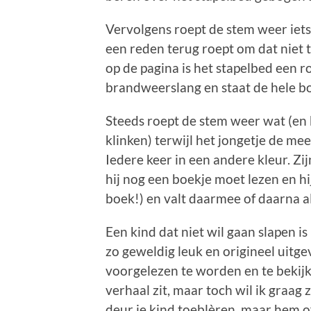
Vervolgens roept de stem weer iets 
een reden terug roept om dat niet t
op de pagina is het stapelbed een
brandweerslang en staat de hele boe
Steeds roept de stem weer wat (en
klinken) terwijl het jongetje de me
Iedere keer in een andere kleur. Zij
hij nog een boekje moet lezen en hi
boek!) en valt daarmee of daarna al
Een kind dat niet wil gaan slapen i
zo geweldig leuk en origineel uitgev
voorgelezen te worden en te bekijke
verhaal zit, maar toch wil ik graag 
deur je kind toeblèren, maar hem o