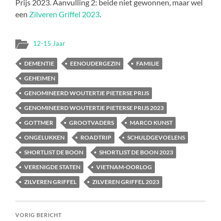
Prijs 2023. Aanvulling 2: beide niet gewonnen, maar wel
een
Zilveren Griffel 2023
.
12-15 Jaar
DEMENTIE
EENOUDERGEZIN
FAMILIE
GEHEIMEN
GENOMINEERD WOUTERTJE PIETERSE PRIJS
GENOMINEERD WOUTERTJE PIETERSE PRIJS 2023
GOTTMER
GROOTVADERS
MARCO KUNST
ONGELUKKEN
ROADTRIP
SCHULDGEVOELENS
SHORTLIST DE BOON
SHORTLIST DE BOON 2023
VERENIGDE STATEN
VIETNAM-OORLOG
ZILVEREN GRIFFEL
ZILVEREN GRIFFEL 2023
VORIG BERICHT