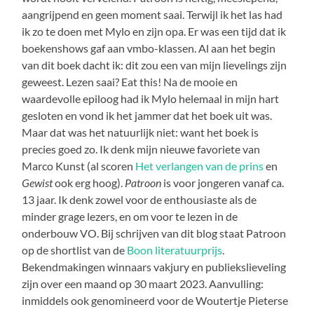
aangrijpend en geen moment saai. Terwijl ik het las had
ik zo te doen met Mylo en zijn opa. Er was een tijd dat ik
boekenshows gaf aan vmbo-klassen. Al aan het begin
van dit boek dacht ik: dit zou een van mijn lievelings zijn
geweest. Lezen saai? Eat this! Na de mooie en
waardevolle epiloog had ik Mylo helemaal in mijn hart
gesloten en vond ik het jammer dat het boek uit was.
Maar dat was het natuurlijk niet: want het boek is
precies goed zo. Ik denk mijn nieuwe favoriete van
Marco Kunst (al scoren
Het verlangen van de prins
en
Gewist
ook erg hoog).
Patroon
is voor jongeren vanaf ca.
13 jaar. Ik denk zowel voor de enthousiaste als de
minder grage lezers, en om voor te lezen in de
onderbouw VO. Bij schrijven van dit blog staat Patroon
op de shortlist van de
Boon literatuurprijs
.
Bekendmakingen winnaars vakjury en publiekslieveling
zijn over een maand op 30 maart 2023. Aanvulling:
inmiddels ook genomineerd voor de Woutertje Pieterse