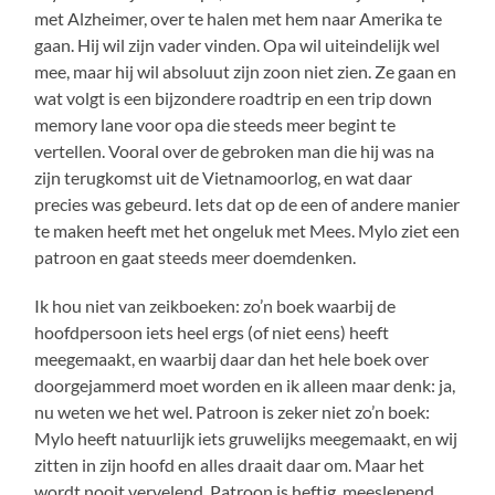
met Alzheimer, over te halen met hem naar Amerika te
gaan. Hij wil zijn vader vinden. Opa wil uiteindelijk wel
mee, maar hij wil absoluut zijn zoon niet zien. Ze gaan en
wat volgt is een bijzondere roadtrip en een trip down
memory lane voor opa die steeds meer begint te
vertellen. Vooral over de gebroken man die hij was na
zijn terugkomst uit de Vietnamoorlog, en wat daar
precies was gebeurd. Iets dat op de een of andere manier
te maken heeft met het ongeluk met Mees. Mylo ziet een
patroon en gaat steeds meer doemdenken.
Ik hou niet van zeikboeken: zo’n boek waarbij de
hoofdpersoon iets heel ergs (of niet eens) heeft
meegemaakt, en waarbij daar dan het hele boek over
doorgejammerd moet worden en ik alleen maar denk: ja,
nu weten we het wel. Patroon is zeker niet zo’n boek:
Mylo heeft natuurlijk iets gruwelijks meegemaakt, en wij
zitten in zijn hoofd en alles draait daar om. Maar het
wordt nooit vervelend. Patroon is heftig, meeslepend,