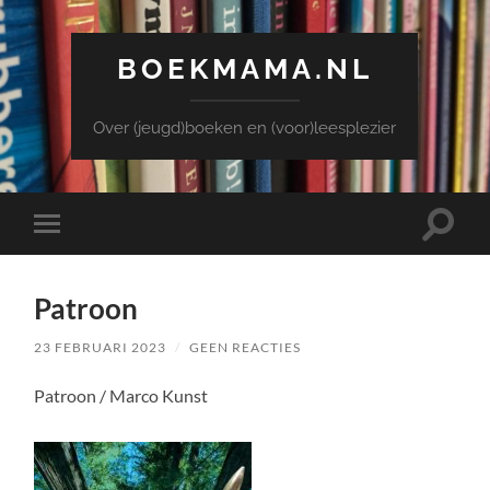
BOEKMAMA.NL
Over (jeugd)boeken en (voor)leesplezier
Toggle
Toggle
zoekve
mobiel
menu
Patroon
23 FEBRUARI 2023
/
GEEN REACTIES
Patroon / Marco Kunst