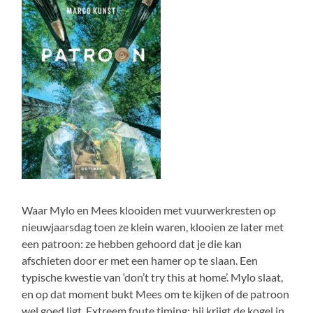
Waar Mylo en Mees klooiden met vuurwerkresten op
nieuwjaarsdag toen ze klein waren, klooien ze later met
een patroon: ze hebben gehoord dat je die kan
afschieten door er met een hamer op te slaan. Een
typische kwestie van ‘don’t try this at home’. Mylo slaat,
en op dat moment bukt Mees om te kijken of de patroon
wel goed ligt. Extreem foute timing: hij krijgt de kogel in