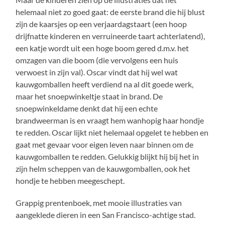
helemaal niet zo goed gaat: de eerste brand die hij blust
zijn de kaarsjes op een verjaardagstaart (een hoop
drijfnatte kinderen en verruineerde taart achterlatend),
een katje wordt uit een hoge boom gered d.m.v. het
omzagen van die boom (die vervolgens een huis
verwoest in zijn val). Oscar vindt dat hij wel wat
kauwgomballen heeft verdiend na al dit goede werk,
maar het snoepwinkeltje staat in brand. De
snoepwinkeldame denkt dat hij een echte
brandweerman is en vraagt hem wanhopig haar hondje
te redden. Oscar lijkt niet helemaal opgelet te hebben en
gaat met gevaar voor eigen leven naar binnen om de
kauwgomballen te redden. Gelukkig blijkt hij bij het in
zijn helm scheppen van de kauwgomballen, ook het
hondje te hebben meegeschept.
Grappig prentenboek, met mooie illustraties van
aangeklede dieren in een San Francisco-achtige stad.