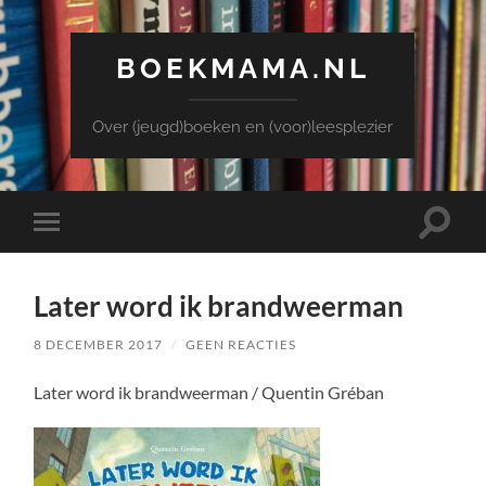
BOEKMAMA.NL
Over (jeugd)boeken en (voor)leesplezier
Toggle
Toggle
zoekve
mobiel
menu
Later word ik brandweerman
8 DECEMBER 2017
/
GEEN REACTIES
Later word ik brandweerman / Quentin Gréban