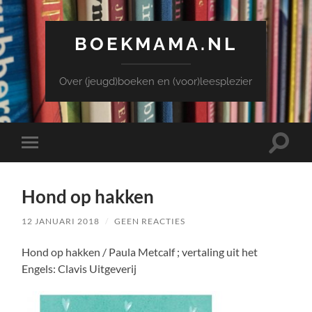
BOEKMAMA.NL
Over (jeugd)boeken en (voor)leesplezier
Toggle
Toggle
zoekve
mobiel
menu
Hond op hakken
12 JANUARI 2018
/
GEEN REACTIES
Hond op hakken / Paula Metcalf ; vertaling uit het
Engels: Clavis Uitgeverij