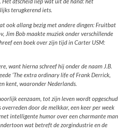
 Het afscheid liep wat uit de hand: het
ijks terugkerend iets.
t ook allang bezig met andere dingen: Fruitbat
v, Jim Bob maakte muziek onder verschillende
reef een boek over zijn tijd in Carter USM:
ière, want hierna schreef hij onder de naam J.B.
de ‘The extra ordinary life of Frank Derrick,
en kent, waaronder Nederlands.
oorlijk eenzaam, tot zijn leven wordt opgeschud
is overreden door de melkkar, een keer per week
 met intelligente humor over een charmante man
ndertoon wat betreft de zorgindustrie en de