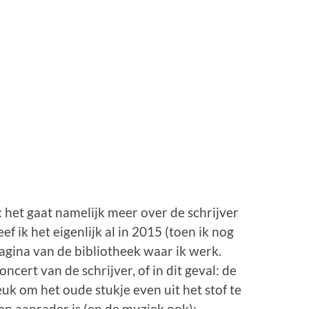
: het gaat namelijk meer over de schrijver
f ik het eigenlijk al in 2015 (toen ik nog
gina van de bibliotheek waar ik werk.
cert van de schrijver, of in dit geval: de
uk om het oude stukje even uit het stof te
en aanrader is (en de muziek ook):