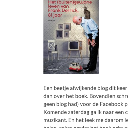
Een beetje afwijkende blog dit keer
dan over het boek. Bovendien schree
geen blog had) voor de Facebook pa
Komende zaterdag ga ik naar een con
muzikant. En het leek me daarom le
halen, zeker omdat het boek echt e