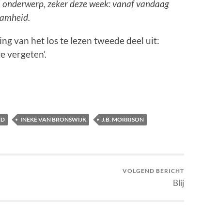
el onderwerp, zeker deze week: vanaf vandaag
aamheid.
g van het los te lezen tweede deel uit:
e vergeten’.
ND
INEKE VAN BRONSWIJK
J.B. MORRISON
VOLGEND BERICHT
Blij