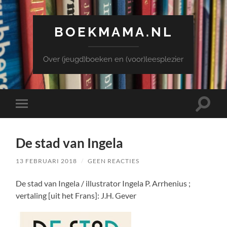
BOEKMAMA.NL
Over (jeugd)boeken en (voor)leesplezier
Toggle
Toggle
zoekve
mobiel
menu
De stad van Ingela
13 FEBRUARI 2018
/
GEEN REACTIES
De stad van Ingela / illustrator Ingela P. Arrhenius ;
vertaling [uit het Frans]: J.H. Gever