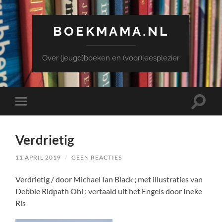
BOEKMAMA.NL
Over (jeugd)boeken en (voor)leesplezier
Toggle
Toggle
zoekve
mobiel
menu
Verdrietig
11 APRIL 2019
/
GEEN REACTIES
Verdrietig / door Michael Ian Black ; met illustraties van
Debbie Ridpath Ohi ; vertaald uit het Engels door Ineke
Ris