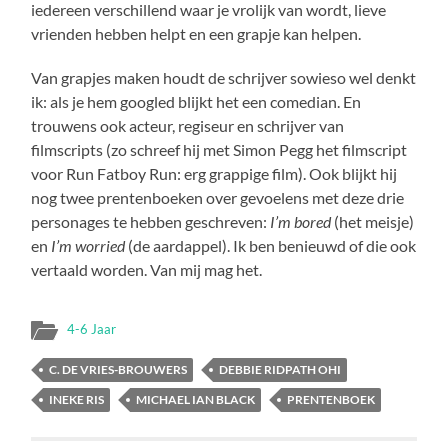
iedereen verschillend waar je vrolijk van wordt, lieve
vrienden hebben helpt en een grapje kan helpen.
Van grapjes maken houdt de schrijver sowieso wel denkt
ik: als je hem googled blijkt het een comedian. En
trouwens ook acteur, regiseur en schrijver van
filmscripts (zo schreef hij met Simon Pegg het filmscript
voor Run Fatboy Run: erg grappige film). Ook blijkt hij
nog twee prentenboeken over gevoelens met deze drie
personages te hebben geschreven:
I’m bored
(het meisje)
en
I’m worried
(de aardappel). Ik ben benieuwd of die ook
vertaald worden. Van mij mag het.
4-6 Jaar
C. DE VRIES-BROUWERS
DEBBIE RIDPATH OHI
INEKE RIS
MICHAEL IAN BLACK
PRENTENBOEK