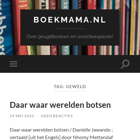
BOEKMAMA.NL
Over (jeugd)boeken en (voor)leesplezier
Toggle
Toggle
zoekve
mobiel
menu
TAG:
GEWELD
Daar waar werelden botsen
29 MEI 2025
/
GEEN REACTIES
Daar waar werelden botsen / Danielle Jawando ;
vertaald [uit het Engels] door Nhomy Mettendaf