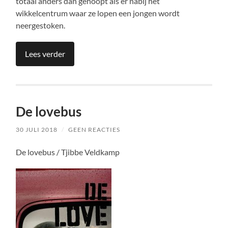
totaal anders dan gehoopt als er nabij het
wikkelcentrum waar ze lopen een jongen wordt
neergestoken.
Lees verder
De lovebus
30 JULI 2018
/
GEEN REACTIES
De lovebus / Tjibbe Veldkamp