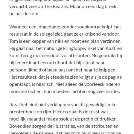
verdacht veel op The Beatles. Maar op een dag breekt
helaas de kom.
Wanneer een jongedame, zonder soepkom geknipt, het
resultaat in de spiegel ziet, gaat ze er krijsend vandoor.
Tom is een kapper van niks en moet een plan verzinnen.
Hij gaat naar het naburige kringloopwinkel van Kaat, en
komt terug met een doos vol attributen. Nu gebruikt hij
bij iedere klant een attribuut dat bij zijn of haar
persoonlijkheid of baan past om het haar te knippen.
Het resultaat, dat je steeds te zien krijgt als je de pagina
openklapt, is hilarisch. Niet alleen de voorleeskinderen
moesten lachen: hun moeders lachten nog veel harder.
Ik zal het eind niet verklappen van dit geweldig leuke
prentenboek op rijm. Hier en daar is de tekst wat
moeilijk, maar dat mag absoluut de pret niet drukken.
Bovendien zorgen de illustraties, van de attributen en
vervolgens de kapsels, dat het toch te volgen is voor de