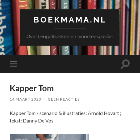
BOEKMAMA.NL
Over (jeugd)boeken en (voor)leesplezier
Toggle
Toggle
zoekve
mobiel
menu
Kapper Tom
14 MAART 2020
/
GEEN REACTIES
Kapper Tom / scenario & illustraties: Arnold Hovart ;
tekst: Danny De Vos