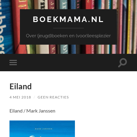
BOEKMAMA.NL
Over (jeugd)boeken en (voor)leesplezier
Toggle
Toggle
zoekve
mobiel
menu
Eiland
4 MEI 2018
/
GEEN REACTIES
Eiland / Mark Janssen