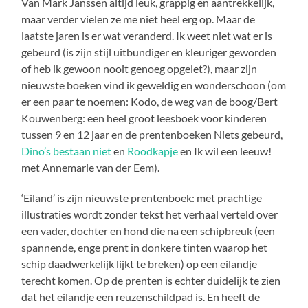
Van Mark Janssen altijd leuk, grappig en aantrekkelijk,
maar verder vielen ze me niet heel erg op. Maar de
laatste jaren is er wat veranderd. Ik weet niet wat er is
gebeurd (is zijn stijl uitbundiger en kleuriger geworden
of heb ik gewoon nooit genoeg opgelet?), maar zijn
nieuwste boeken vind ik geweldig en wonderschoon (om
er een paar te noemen: Kodo, de weg van de boog/Bert
Kouwenberg: een heel groot leesboek voor kinderen
tussen 9 en 12 jaar en de prentenboeken Niets gebeurd,
Dino’s bestaan niet
en
Roodkapje
en Ik wil een leeuw!
met Annemarie van der Eem).
‘Eiland’ is zijn nieuwste prentenboek: met prachtige
illustraties wordt zonder tekst het verhaal verteld over
een vader, dochter en hond die na een schipbreuk (een
spannende, enge prent in donkere tinten waarop het
schip daadwerkelijk lijkt te breken) op een eilandje
terecht komen. Op de prenten is echter duidelijk te zien
dat het eilandje een reuzenschildpad is. En heeft de