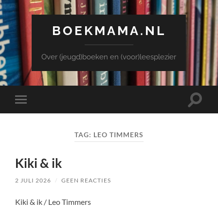
BOEKMAMA.NL
Over (jeugd)boeken en (voor)leesplezier
Toggle
Toggle
zoekve
mobiel
menu
TAG:
LEO TIMMERS
Kiki & ik
2 JULI 2026
/
GEEN REACTIES
Kiki & ik / Leo Timmers