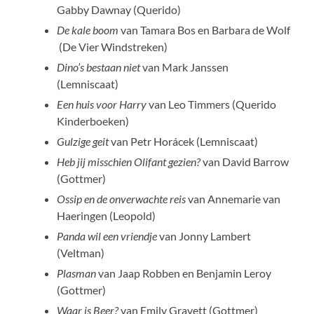
Gabby Dawnay (Querido)
De kale boom
van Tamara Bos en Barbara de Wolf
(De Vier Windstreken)
Dino’s bestaan niet
van Mark Janssen
(Lemniscaat)
Een huis voor Harry
van Leo Timmers (Querido
Kinderboeken)
Gulzige geit
van Petr Horácek (Lemniscaat)
Heb jij misschien Olifant gezien?
van David Barrow
(Gottmer)
Ossip en de onverwachte reis
van Annemarie van
Haeringen (Leopold)
Panda wil een vriendje
van Jonny Lambert
(Veltman)
Plasman
van Jaap Robben en Benjamin Leroy
(Gottmer)
Waar is Beer?
van Emily Gravett (Gottmer)