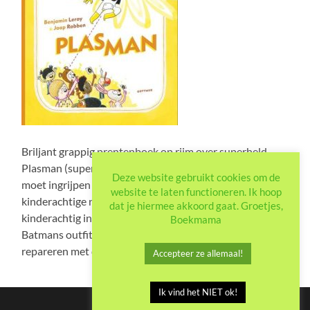
Briljant grappig prentenboek op rijm over superheld
Plasman (superkracht: extreem kunnen plassen) die
Deze website gebruikt cookies om de
moet ingrijpen omdat de andere superhelden om vrij
website te laten functioneren. Ik hoop
kinderachtige redenen verhinderd zijn. Waarbij ik
dat je hiermee akkoord gaat. Groetjes,
kinderachtig in dit geval positief bedoel (bijvoorbeeld
Boekmama
Batmans outfit is kapot, dus mama moet het nog even
repareren met de naaimachine).
Accepteer ze allemaal!
Ik vind het NIET ok!