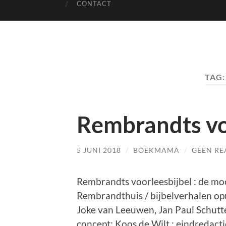
CONTACT
TAG
Rembrandts vo
5 JUNI 2018
/
BOEKMAMA
/
GEEN RE
Rembrandts voorleesbijbel : de moo
Rembrandthuis / bijbelverhalen op
Joke van Leeuwen, Jan Paul Schutt
concept: Koos de Wilt ; eindredacti