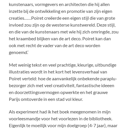
kunstenaars, vormgevers en architecten die hij allen
inzette bij de ontwikkeling en promotie van zijn eigen
creaties……Poiret creëerde een eigen stijl die van grote
invloed zou zijn op de westerse kunstwereld. Deze stijl,
en die van de kunstenaars met wie hij zich omringde, zou
het kraambed blijken van de art deco. Poiret kan dan
ook met recht de vader van de art deco worden
genoemd.’
Met weinig tekst en veel prachtige, kleurige, uitbundige
illustraties wordt in het kort het levensverhaal van
Poiret verteld: hoe de aanvankelijk onbekende paraplu-
bezorger zich met veel creativiteit, fantastische ideeen
en doorzettingsvermogen opwerkte en het grauwe
Parijs omtoverde in een stad vol kleur.
Als experiment had ik het boek meegenomen in mijn
voorleesmandje voor het voorlezen in de bibliotheek.
Eigenlijk te moeilijk voor mijn doelgroep (4-7 jaar), maar