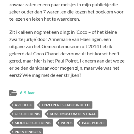
zowaar zaten er een paar meisjes in mijn publiekje die
zeker ouder dan 7 waren, en die kozen het boek om voor
te lezen en leken het te waarderen.
Zit ik alleen nog met een ding: in ‘Coco – of het kleine
zwarte jurkje’ door Annemarie van Haeringen, een
uitgave van het Gemeentemuseum uit 2014 heb ik
geleerd dat Coco Chanel de vrouw uit het korset heeft
gered, maar hier is het Paul Poiret. Ik neem aan dat we ze
er beiden dankbaar voor mogen zijn, maar wie was het
eerst? Wie mag met de eer strijken?
6-9 Jaar
ART DECO
ENZO PERES-LABOURDETTE
GESCHIEDENIS
KUNSTMUSEUM DEN HAAG
MODEGESCHIEDENIS
PARIJS
PAUL POIRET
PRENTENBOEK