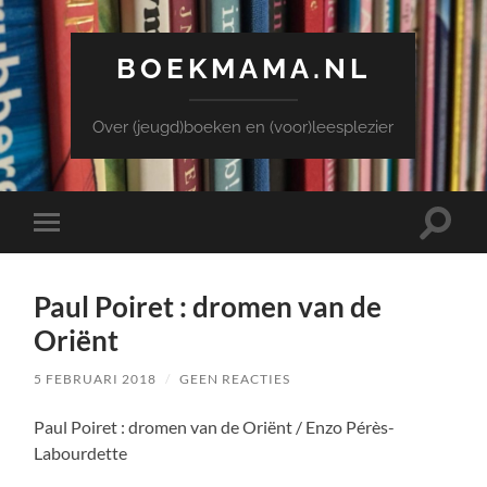
BOEKMAMA.NL
Over (jeugd)boeken en (voor)leesplezier
Toggle
Toggle
zoekve
mobiel
menu
Paul Poiret : dromen van de
Oriënt
5 FEBRUARI 2018
/
GEEN REACTIES
Paul Poiret : dromen van de Oriënt / Enzo Pérès-
Labourdette