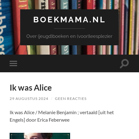
BOEKMAMA.NL
Over (jeugd)boeken en (voor)leesplezier
Toggle
Toggle
zoekve
mobiel
menu
Ik was Alice
29 AUGUSTUS 2024
/
GEEN REACTIES
Ik was Alice / Melanie Benjamin ; vertaald [uit het
Engels] door Erica Feberwee