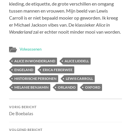
kleding, de etiquette, de grote verschillen en omgang
tussen mannen en vrouwen. Mijn beeld van Lewis
Carroll is er niet bepaald mooier op geworden. Ik kreeg
er Michael Jackson vibes van. De klassieker
Alice in
Wonderland
zal er echter nooit minder mooi van worden.
Volwassenen
ALICE IN WONDERLAND
ALICE LIDDELL
ENGELAND
ERICA FEBERWEE
HISTORISCHE PERSONEN
LEWIS CARROLL
MELANIE BENJAMIN
ORLANDO
OXFORD
VORIG BERICHT
De Boebalas
VOLGEND BERICHT