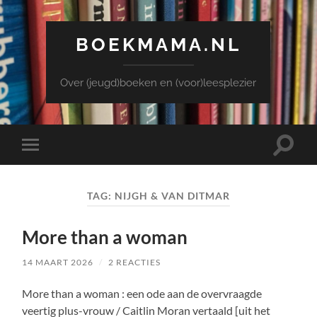
BOEKMAMA.NL
Over (jeugd)boeken en (voor)leesplezier
Toggle
Toggle
zoekve
mobiel
menu
TAG:
NIJGH & VAN DITMAR
More than a woman
14 MAART 2026
/
2 REACTIES
More than a woman : een ode aan de overvraagde
veertig plus-vrouw / Caitlin Moran vertaald [uit het