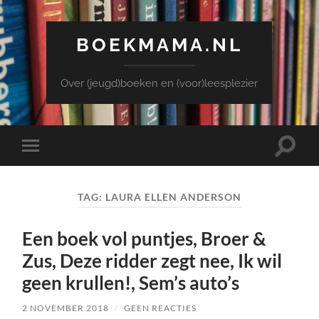
BOEKMAMA.NL
Over (jeugd)boeken en (voor)leesplezier
Toggle
Toggle
zoekve
mobiel
menu
TAG:
LAURA ELLEN ANDERSON
Een boek vol puntjes, Broer &
Zus, Deze ridder zegt nee, Ik wil
geen krullen!, Sem’s auto’s
2 NOVEMBER 2018
/
GEEN REACTIES