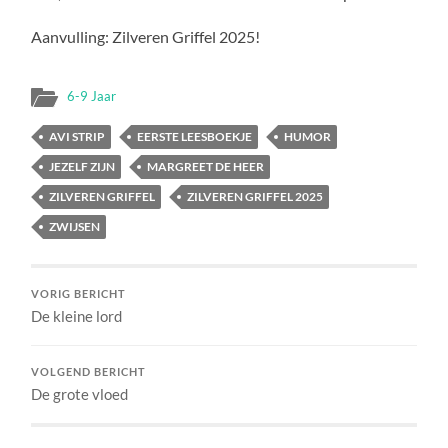
Aanvulling: Zilveren Griffel 2025!
6-9 Jaar
AVI STRIP
EERSTE LEESBOEKJE
HUMOR
JEZELF ZIJN
MARGREET DE HEER
ZILVEREN GRIFFEL
ZILVEREN GRIFFEL 2025
ZWIJSEN
VORIG BERICHT
De kleine lord
VOLGEND BERICHT
De grote vloed