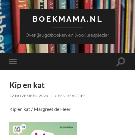
BOEKMAMA.NL
Over (jeugd)boeken en (voor)leesplezier
Toggle
Toggle
zoekve
mobiel
menu
Kip en kat
22 NOVEMBER 2024
/
GEEN REACTIES
Kip en kat / Margreet de Heer