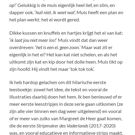
op!
’ Gelukkig is de muis eigenlijk heel lief, en slim, en
dapper ook. ‘
huil niet. ik weet wat
’. Muis heeft een plan en
het plan werkt: het ei wordt gered.
Dikke kussen en knuffels en hartjes krijgt het ei van kat:
‘
ik laat jou niet meer los!
’ Muis vindt dat dan weer
overdreven: ‘
het is een ei. geen zoon.
’ Maar wat zit er
eigenlijk in het ei? Het kan kat niet schelen, en als het
uitkomt zijn kat en kip door het dolle heen. Muis tikt op
zijn hoofd. Hij vindt het maar ‘tok tok tok’.
Ik heb hardop gelachen om dit hilarische eerste
leesboekje: zowel het idee, de tekst en vooral de
illustraties daarbij doen het hem. Ik ben benieuwd of er
meer eerste leesstripjes in deze serie gaan uitkomen (ze
zijn alle vier binnen een dag weer uitgeleend) en vooral
of er meer van zulks van Margreet de Heer gaat komen,
die de eerste
Stripmaker des Vaderlands
(2017-2020)
was, en vooral educatieve en informatieve strips maakt.