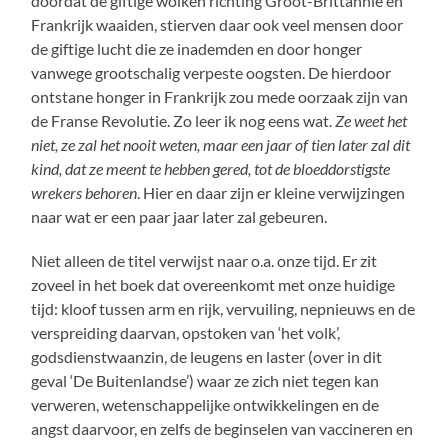
doordat de giftige wolken richting Groot-Brittannië en
Frankrijk waaiden, stierven daar ook veel mensen door
de giftige lucht die ze inademden en door honger
vanwege grootschalig verpeste oogsten. De hierdoor
ontstane honger in Frankrijk zou mede oorzaak zijn van
de Franse Revolutie. Zo leer ik nog eens wat.
Ze weet het
niet, ze zal het nooit weten, maar een jaar of tien later zal dit
kind, dat ze meent te hebben gered, tot de bloeddorstigste
wrekers behoren
. Hier en daar zijn er kleine verwijzingen
naar wat er een paar jaar later zal gebeuren.
Niet alleen de titel verwijst naar o.a. onze tijd. Er zit
zoveel in het boek dat overeenkomt met onze huidige
tijd: kloof tussen arm en rijk, vervuiling, nepnieuws en de
verspreiding daarvan, opstoken van ‘het volk’,
godsdienstwaanzin, de leugens en laster (over in dit
geval ‘De Buitenlandse’) waar ze zich niet tegen kan
verweren, wetenschappelijke ontwikkelingen en de
angst daarvoor, en zelfs de beginselen van vaccineren en