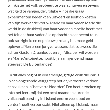
wijnkistje het volk probeert te waarschuwen en tevens
wat geld te vangen, de vrolijke Vince die graag
experimenten bedenkt en uitvoert en leeft op kosten
van zijn werkende vrouw Marie en haar vader, Marie die
werkt in de drukkerij van haar vader en moeite heeft met
het feit dat haar vader àlle opdrachten aanneemt (dus
ook ranzigheid en nepnieuws) zolang het maar geld
oplevert, Pierre, een jongvolwassen, dakloze wees die
achter Gaston D. aanloopt en zijn ‘discipel’ wil worden
en Marie Antoinette, nooit bij naam genoemd maar
steevast ‘De Buitenlandse’.
En dit alles begint in een smerige, giftige wolk die Parijs
in een ongezonde wurggreep houdt, veroorzaakt door
een vulkaan in ‘het verre Noorden’. Een beetje zoeken op
internet leert mij dat een acht maanden durende
vulkaanuitbarsting in IJsland enorm veel dood en
verderf heeft veroorzaakt. Niet alleen op IJsland, maar