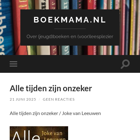
BOEKMAMA.NL
Over (jeugd)boeken en (voor)leesplezier
Toggle
Toggle
zoekve
mobiel
menu
Alle tijden zijn onzeker
21 JUNI 2025
/
GEEN REACTIES
Alle tijden zijn onzeker / Joke van Leeuwen