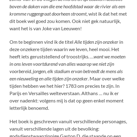
boven de daken van die ene hoofdstad waar de rivier als een
kromme ruggengraat doorheen stroomt
, wist ik dat het met
dit boek wel goed zou komen. Ook niet gek natuurlijk,
want het is van Joke van Leeuwen!
Om te beginnen vind ik de titel
Alle tijden zijn onzeker
in
deze onzekere tijden waarin we leven, heel mooi. Het
heeft iets geruststellend of troostrijks.
…want we moeten
in ons leven voortdurend van alles waarop we niet zijn
voorbereid, jongen, elk stadium ervan betreedt de mens als
een nieuweling en alle tijden zijn onzeker
. Maar over welke
tijden hebben we het hier? 1783 om precies te zijn. In
Parijs en Versailles welteverstaan. Althans … nu ik er
over nadenkt: volgens mij is dat op geen enkel moment
letterlijk benoemd.
Het boek is geschreven vanuit verschillende personages,
vanuit verschillende lagen uit de bevolking:
godsdienstwaanzinnige Gaston D. die staande op een