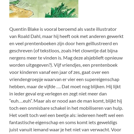
Quentin Blake is vooral beroemd als vaste illustrator
van Roald Dahl, maar hij heeft ook met anderen gewerkt
en veel prentenboeken zijn door hem geïllustreerd en
geschreven (of tekstloos, zoals Het clowntje dat bijna
nergens meer te vinden is. Mag deze alsjeblieft opnieuw
worden uitgegeven?). Vijf vriendjes, een prentenboek
voor kinderen vanaf een jaar of zes, gaat over een
vriendengroepje waarvan er vier een supereigenschap
hebben, maar de vijfde …. Dat moet nog blijken. Hij lijkt
in ieder geval erg verlegen en zegt niet meer dan
“euh….euh”. Maar als er nood aan de man komt, blijkt hij
toch een onmisbare schakel in het mobiliseren van hulp.
Het voelt toch wel een beetje als: iedereen heeft wel een
fantastische eigenschap en soms komt iets geweldigs
juist vanuit iemand waar je het niet van verwacht. Voor