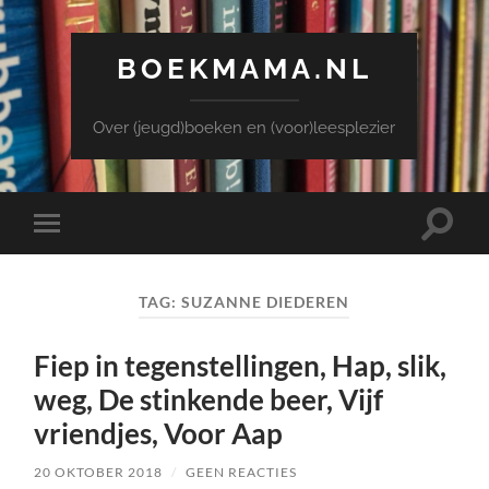
BOEKMAMA.NL
Over (jeugd)boeken en (voor)leesplezier
Toggle
Toggle
zoekve
mobiel
menu
TAG:
SUZANNE DIEDEREN
Fiep in tegenstellingen, Hap, slik,
weg, De stinkende beer, Vijf
vriendjes, Voor Aap
20 OKTOBER 2018
/
GEEN REACTIES